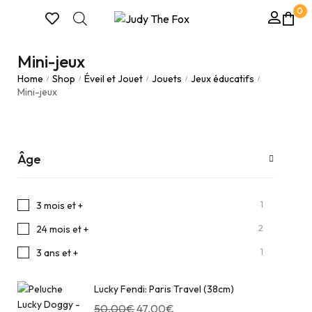
0
Mini-jeux
Home
Shop
Éveil et Jouet
Jouets
Jeux éducatifs
/
/
/
/
/
Mini-jeux
Âge
1
3 mois et +
2
24 mois et +
1
3 ans et +
Lucky Fendi: Paris Travel (38cm)
50,00
€
47,00
€