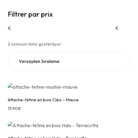
Filtrer par prix
€
€
2 sonucun tümü gösteriliyor
Attache-tétine en bois Cléo – Mauve
15,90
€