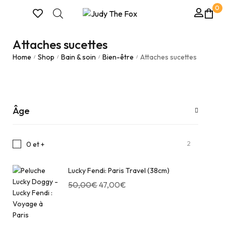
0
Attaches sucettes
Home
Shop
Bain & soin
Bien-être
Attaches sucettes
/
/
/
/
Âge
2
0 et +
Lucky Fendi: Paris Travel (38cm)
50,00
€
47,00
€