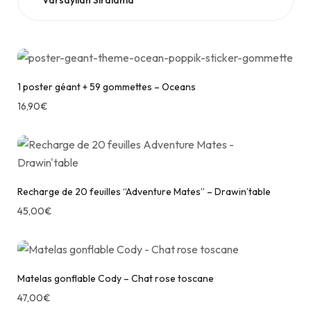
1 poster géant + 59 gommettes – Oceans
16,90
€
Recharge de 20 feuilles “Adventure Mates” – Drawin’table
45,00
€
Matelas gonflable Cody – Chat rose toscane
47,00
€