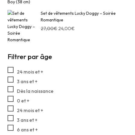
Set de vêtements Lucky Doggy – Soirée
Romantique
27,00
€
24,00
€
Filtrer par âge
24 mois et +
3 ans et +
Dès la naissance
0 et +
24 mois et +
3 ans et +
6 ans et +