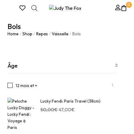
0
Bols
Home
Shop
Repas
Vaisselle
Bols
/
/
/
/
Âge
1
12 mois et +
Lucky Fendi: Paris Travel (38cm)
50,00
€
47,00
€