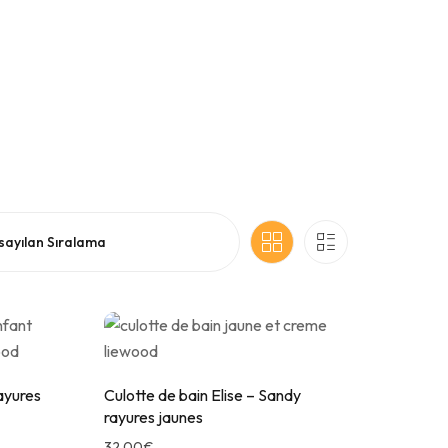
Idées cadeaux 3 ans
Tables d’activités
Idées cadeaux 4 ans
Tabourets
Idées cadeaux 5 ans
Idées cadeaux 6 ans
Idées cadeaux Baby Shower
Rayures
Culotte de bain Elise – Sandy
rayures jaunes
32,00
€