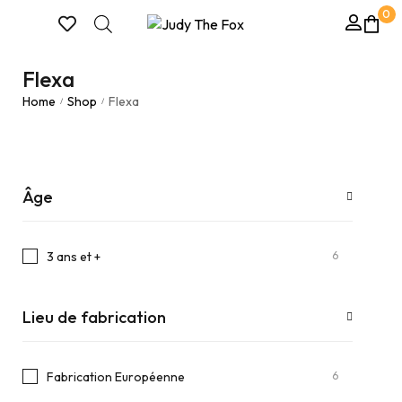
0
Flexa
Home
Shop
Flexa
/
/
Âge
6
3 ans et +
Lieu de fabrication
6
Fabrication Européenne