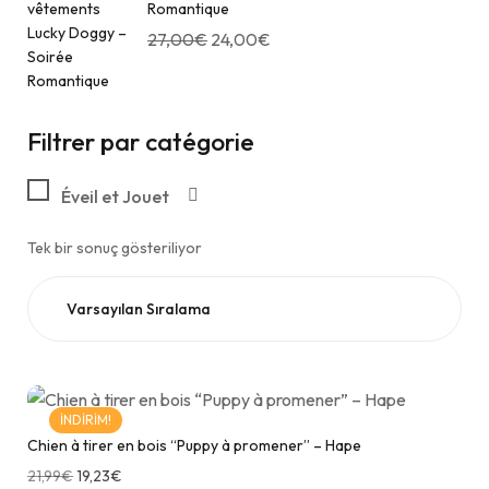
Romantique
27,00
€
24,00
€
Filtrer par catégorie
Éveil et Jouet
Tek bir sonuç gösteriliyor
İNDIRIM!
Chien à tirer en bois “Puppy à promener” – Hape
21,99
€
19,23
€