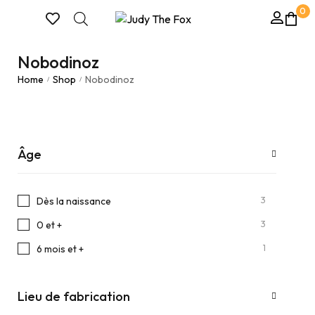
0
Nobodinoz
Home
Shop
Nobodinoz
/
/
Âge
3
Dès la naissance
3
0 et +
1
6 mois et +
Lieu de fabrication