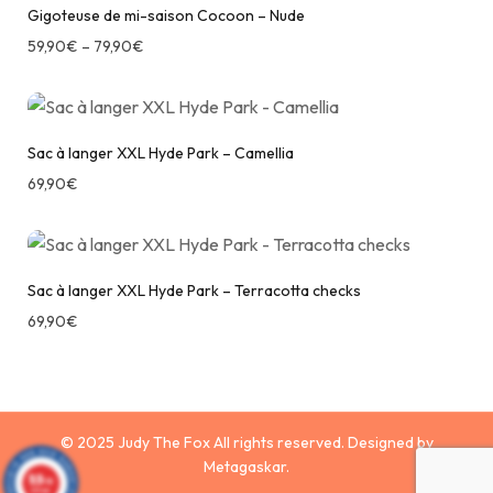
Gigoteuse de mi-saison Cocoon – Nude
59,90
€
–
79,90
€
Sac à langer XXL Hyde Park – Camellia
69,90
€
Sac à langer XXL Hyde Park – Terracotta checks
69,90
€
© 2025 Judy The Fox All rights reserved. Designed by
Metagaskar.
9.9
/10
629 avis