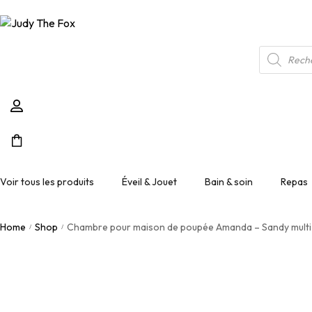
Voir tous les produits
Éveil & Jouet
Bain & soin
Repas
Arches d’éve
Éveil
Bain & soin
Vaisselle
Home
Shop
Chambre pour maison de poupée Amanda – Sandy multi
Ballons et bal
Instruments 
/
/
Jouets
Bain
Linge de ta
Boîtes à for
Jeux d’adres
Bien-être
Bouliers
Jeux de soci
Santé / Hygiène
Doudous
Jeux éducati