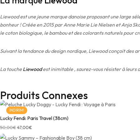
La marque
Liewood
Liewood est une jeune marque danoise proposant une large sélect
bonheur ! Créée en 2015 par Anne Marie Lie Nielsen et Anja Skov
le coton biologique, le bambou et des colorants naturels pour cr
Suivant la tendance du design nordique, Liewood conçoit des artic
La touche
Liewood
est inimitable , saurez-vous résister à leurs 
Produits Connexes
İNDIRIM!
Lucky Fendi: Paris Travel (38cm)
50,00
€
47,00
€