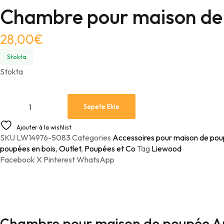
Propreté / Change
Chambre pour maison de
Hochets
Jeux éducati
28,00
€
Jouet de bai
Jeux magnét
Jouet de den
Jouets à emp
Stokta
Stokta
Jouets senso
Jouets à enfi
Jouets senso
Jouets à tire
Sepete Ekle
Mobiles d’act
Jouet en boi
Ajouter à la wishlist
Peluches
Petites voitur
SKU
LW14976-5083
Categories
Accessoires pour maison de po
poupées en bois
,
Outlet
,
Poupées et Co
Tag
Liewood
Puzzles
Poupées et 
Facebook
X
Pinterest
WhatsApp
Tapis d’éveil
Maisons de p
Tables d’acti
Puzzles enfa
Chambre pour maison de poupée A