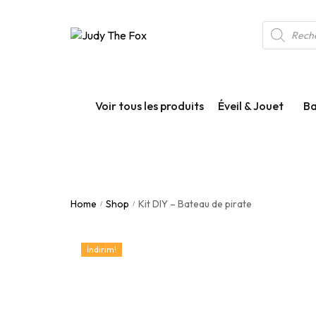
Voir tous les produits
Éveil & Jouet
Ba
Éveil
Bain &
Jouets
Bain
Home
Shop
Kit DIY – Bateau de pirate
/
/
Bien-ê
Santé 
İndirim!
Propr