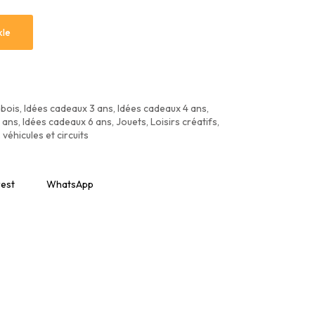
Idées cadeaux 3 ans
Tables d’activités
K
N
P
kle
Idées cadeaux 4 ans
Tabourets
K
N
S
Idées cadeaux 5 ans
T
Idées cadeaux 6 ans
Ti
 bois
,
Idées cadeaux 3 ans
,
Idées cadeaux 4 ans
,
Idées cadeaux Baby Shower
 ans
,
Idées cadeaux 6 ans
,
Jouets
,
Loisirs créatifs
,
W
 véhicules et circuits
rest
WhatsApp