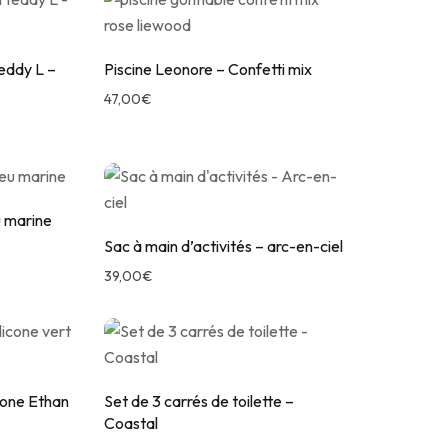
eddy L –
Piscine Leonore – Confetti mix
47,00
€
u marine
Sac à main d’activités – arc-en-ciel
39,00
€
icone Ethan
Set de 3 carrés de toilette –
Coastal