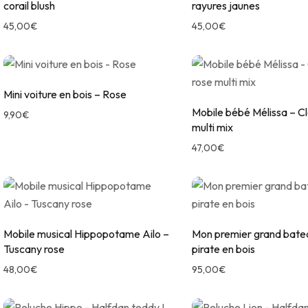
corail blush
rayures jaunes
45,00
€
45,00
€
Mini voiture en bois – Rose
Mobile bébé Mélissa – Cl
9,90
€
multi mix
47,00
€
Mobile musical Hippopotame Ailo –
Mon premier grand bate
Tuscany rose
pirate en bois
48,00
€
95,00
€