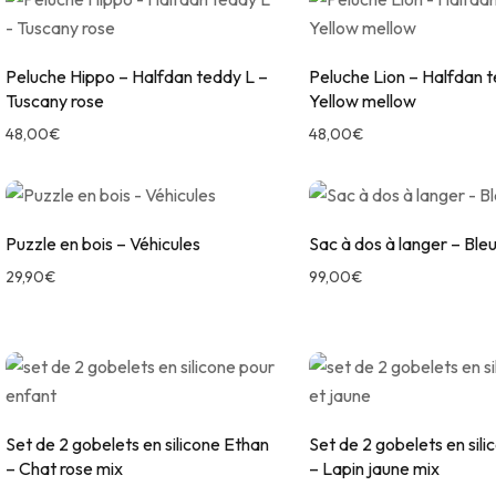
Peluche Hippo – Halfdan teddy L –
Peluche Lion – Halfdan t
Tuscany rose
Yellow mellow
48,00
€
48,00
€
Puzzle en bois – Véhicules
Sac à dos à langer – Ble
29,90
€
99,00
€
Set de 2 gobelets en silicone Ethan
Set de 2 gobelets en sil
– Chat rose mix
– Lapin jaune mix