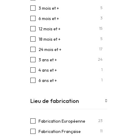
5
3 mois et +
3
6 mois et +
15
12 mois et +
5
18 mois et +
17
24 mois et +
24
3 ans et +
1
4 ans et +
1
6 ans et +
Lieu de fabrication
23
Fabrication Européenne
11
Fabrication Française