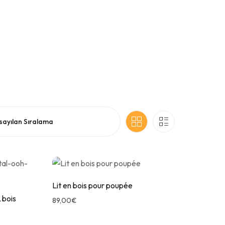
Idées cadeaux 3 ans
Tables d’activités
Idées cadeaux 4 ans
Tabourets
Idées cadeaux 5 ans
Idées cadeaux 6 ans
Idées cadeaux Baby Shower
Lit en bois pour poupée
 bois
89,00
€