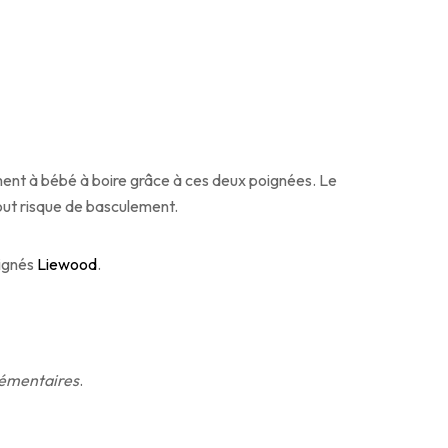
ment à bébé à boire grâce à ces deux poignées. Le
tout risque de basculement.
ignés
Liewood
.
émentaires
.