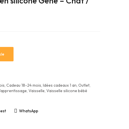
en silicone Gene – Chat /
Idées cadeaux 3 ans
Tables d’activités
Idées cadeaux 4 ans
Tabourets
Idées cadeaux 5 ans
Idées cadeaux 6 ans
Idées cadeaux Baby Shower
kle
ois
,
Cadeau 18-24 mois
,
Idées cadeaux 1 an
,
Outlet
,
'apprentissage
,
Vaisselle
,
Vaisselle silicone bébé
rest
WhatsApp