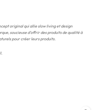
t original qui allie slow living et design
que, soucieuse d’offrir des produits de qualité à
urels pour créer leurs produits.
l.
İNDIRI